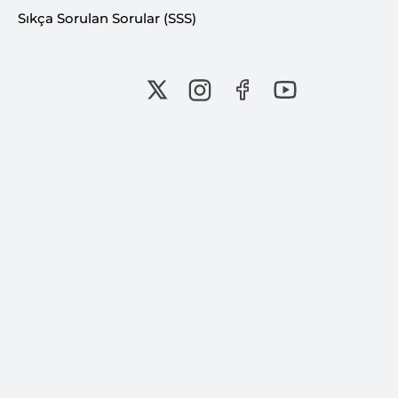
alanında daha bilinçli adımlar atmaları
Sıkça Sorulan Sorular (SSS)
hedeflenmiştir.
Araştırmacı Kampımız, bilgi üretimini teşvik
eden bu tür etkinliklerle katılımcıların akademik
yolculuklarına değer katmaya devam etmektedir.
Necati Çobanoğlu