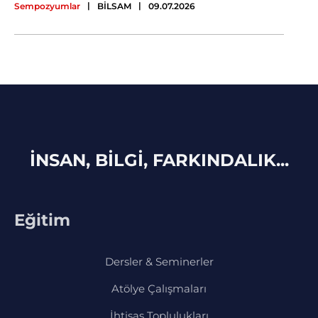
|
|
Sempozyumlar
BİLSAM
09.07.2026
İNSAN, BİLGİ, FARKINDALIK...
Eğitim
Dersler & Seminerler
Atölye Çalışmaları
İhtisas Toplulukları