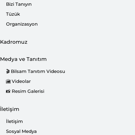
gerçekleştiren Tufan, söyleşi
Bizi Tanıyın
sonunda BİLSAM’a, nazik
Tüzük
davetinden dolayı misafirlere ise
Organizasyon
katılımlarından dolayı tesekkür
ederek kitaplarını imzaladı…
Kadromuz
Medya ve Tanıtım
🎬 Bilsam Tanıtım Videosu
🎦 Videolar
📸 Resim Galerisi
İletişim
İletişim
Sosyal Medya