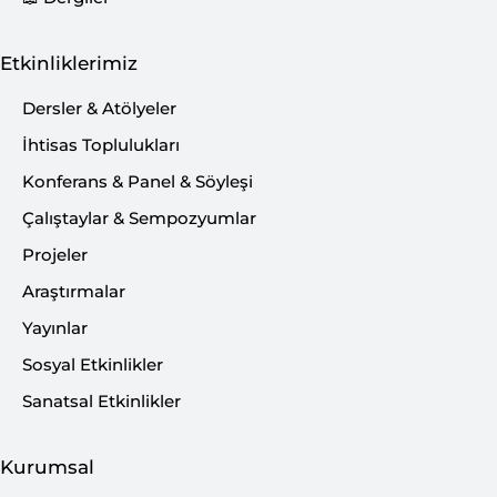
Etkinliklerimiz
Dersler & Atölyeler
İhtisas Toplulukları
Konferans & Panel & Söyleşi
Çalıştaylar & Sempozyumlar
Projeler
Araştırmalar
Deniz Kitapevleri Kitap Festivali
Yayınlar
kapsaminda Malatya’ya gelen Yazar
Sosyal Etkinlikler
– Senarist Tarık TUFAN BİLSAM ‘in
Sanatsal Etkinlikler
konuğu oldu. Güncel konular ve
edebiyat üzerine söylesi
Kurumsal