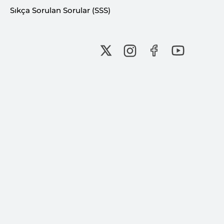
Sıkça Sorulan Sorular (SSS)
Bu İçeriği Paylaş:
Bu içerik Ferhat KUŞDOĞAN tarafından 27
Şubat 2026 tarihinde oluşturulmuştur.