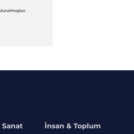
şturulmuştur.
& Sanat
İnsan & Toplum