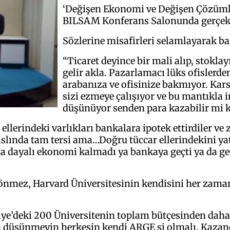
‘Değişen Ekonomi ve Değişen Çözümle
BILSAM Konferans Salonunda gerçekl
Sözlerine misafirleri selamlayarak b
“Ticaret deyince bir mali alıp, stokla
gelir akla. Pazarlamacı lüks ofislerd
arabanıza ve ofisinize bakmıyor. Kars
sizi ezmeye çalışıyor ve bu mantıkla 
düşünüyor senden para kazabilir mi
llerindeki varlıkları bankalara ipotek ettirdiler ve 
lında tam tersi ama…Doğru tüccar ellerindekini yata
ta dayalı ekonomi kalmadı ya bankaya geçti ya da g
ez, Harvard Üniversitesinin kendisini her zaman ç
ye’deki 200 Üniversitenin toplam bütçesinden daha 
n düşünmeyin herkesin kendi ARGE si olmalı. Kazanc