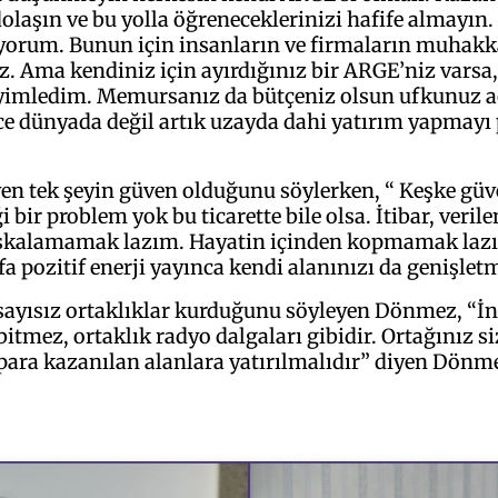
olaşın ve bu yolla öğreneceklerinizi hafife almayın
yorum. Bunun için insanların ve firmaların muhakkak
 Ama kendiniz için ayırdığınız bir ARGE’niz varsa, 
yimledim. Memursanız da bütçeniz olsun ufkunuz açıl
ece dünyada değil artık uzayda dahi yatırım yapmayı
en tek şeyin güven olduğunu söylerken, “ Keşke güve
r problem yok bu ticarette bile olsa. İtibar, verile
ıskalamamak lazım. Hayatin içinden kopmamak lazım. 
pozitif enerji yayınca kendi alanınızı da genişletm
 sayısız ortaklıklar kurduğunu söyleyen Dönmez, “İns
mez, ortaklık radyo dalgaları gibidir. Ortağınız siz
n para kazanılan alanlara yatırılmalıdır” diyen Dö