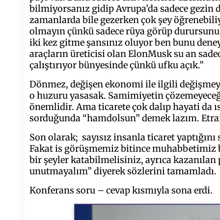
bilmiyorsanız gidip Avrupa’da sadece gezin d
zamanlarda bile gezerken çok şey öğrenebili
olmayın çünkü sadece rüya görüp durursunuz.
iki kez gitme şansınız oluyor ben bunu dene
araçların üreticisi olan ElonMusk su an sad
çalıştırıyor bünyesinde çünkü ufku açık.”
Dönmez, değişen ekonomi ile ilgili değişmey
o huzuru yasasak. Samimiyetin çözemeyeceği bi
önemlidir. Ama ticarete çok dalıp hayati da 
sorduğunda “hamdolsun” demek lazım. Etrafa 
Son olarak; sayısız insanla ticaret yaptığını
Fakat is görüşmemiz bitince muhabbetimiz bit
bir şeyler katabilmelisiniz, ayrıca kazanıla
unutmayalım” diyerek sözlerini tamamladı.
Konferans soru – cevap kısmıyla sona erdi.