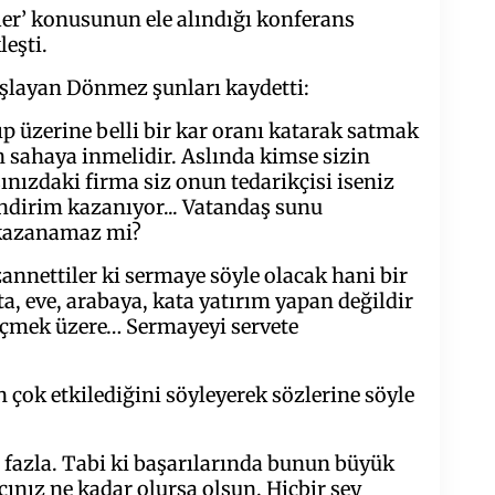
r’ konusunun ele alındığı konferans
eşti.
aşlayan Dönmez şunları kaydetti:
yıp üzerine belli bir kar oranı katarak satmak
en sahaya inmelidir. Aslında kimse sizin
ınızdaki firma siz onun tedarikçisi iseniz
indirim kazanıyor... Vatandaş sunu
 kazanamaz mi?
zannettiler ki sermaye söyle olacak hani bir
, eve, arabaya, kata yatırım yapan değildir
eçmek üzere… Sermayeyi servete
ok etkilediğini söyleyerek sözlerine söyle
fazla. Tabi ki başarılarında bunun büyük
ınız ne kadar olursa olsun. Hiçbir şey