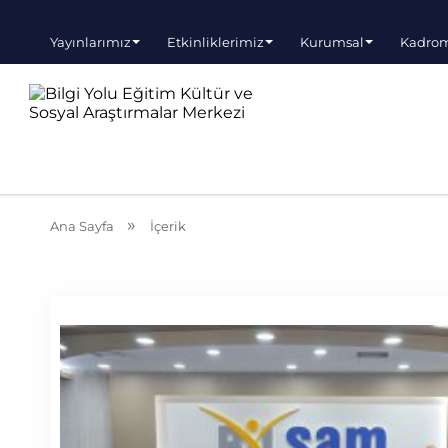
Yayınlarımız
Etkinliklerimiz
Kurumsal
Kadro
Ana Sayfa
İçerik