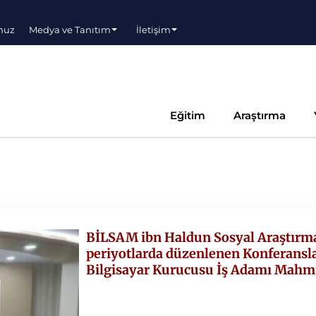
muz
Medya ve Tanıtım
İletişim
Eğitim
Araştırma
BİLSAM ibn Haldun Sosyal Araştırmal
periyotlarda düzenlenen Konferansl
Bilgisayar Kurucusu İş Adamı Mah