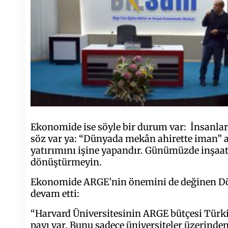
Ekonomide ise söyle bir durum var: İnsanlar e
söz var ya: “Dünyada mekân ahirette iman” as
yatırımını işine yapandır. Günümüzde inşaa
dönüştürmeyin.
Ekonomide ARGE’nin önemini de değinen Dönm
devam etti:
“Harvard Üniversitesinin ARGE bütçesi Türki
payı var. Bunu sadece üniversiteler üzerinde