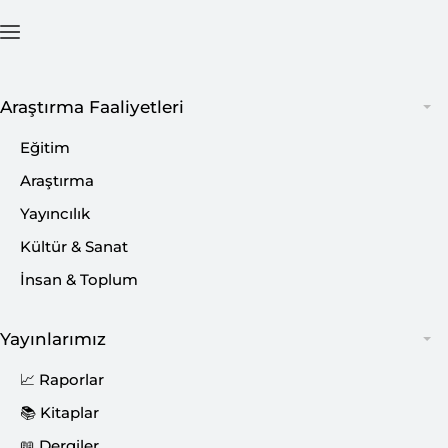
Ana Sayfa
İçerik
Araştırma Faaliyetleri
Eğitim
Araştırma
Yayıncılık
Kültür & Sanat
İnsan & Toplum
Yayınlarımız
📈 Raporlar
📚 Kitaplar
Bir dizi programlar için Malatya’da bulunan
📖 Dergiler