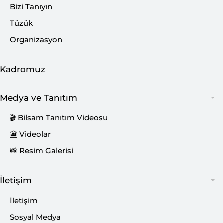
Bizi Tanıyın
Tüzük
Organizasyon
Kadromuz
Medya ve Tanıtım
🎬 Bilsam Tanıtım Videosu
🎦 Videolar
Bu İçeriği Paylaş:
📸 Resim Galerisi
İletişim
Bu içerik Ferhat KUŞDOĞAN tarafından 27
Şubat 2026 tarihinde oluşturulmuştur.
İletişim
Sosyal Medya