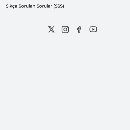
Sıkça Sorulan Sorular (SSS)
İNSAN, BİLGİ, FARKINDALIK...
Eğitim
Dersler & Seminerler
Atölye Çalışmaları
İhtisas Toplulukları
Girişimcilik Kampı