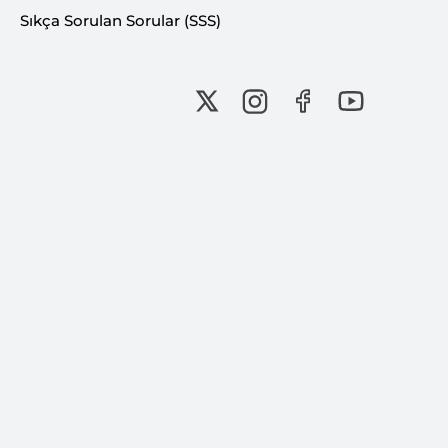
Sıkça Sorulan Sorular (SSS)
Bu İçeriği Paylaş:
Bu içerik Ferhat KUŞDOĞAN tarafından 27
Şubat 2026 tarihinde oluşturulmuştur.
İNSAN, BİLGİ, FARKINDALIK...