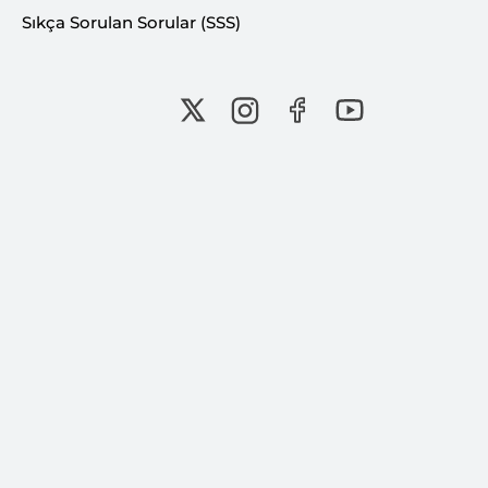
Sıkça Sorulan Sorular (SSS)
Bu içerik Ferhat KUŞDOĞAN tarafından 27
Şubat 2026 tarihinde oluşturulmuştur.
İNSAN, BİLGİ, FARKINDALIK...
Eğitim