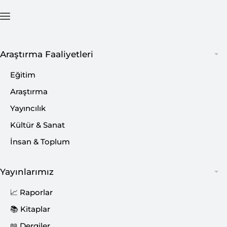
Ana Sayfa
İçerik
Araştırma Faaliyetleri
Eğitim
Araştırma
Yayıncılık
Kültür & Sanat
İnsan & Toplum
Yayınlarımız
📈 Raporlar
📚 Kitaplar
📖 Dergiler