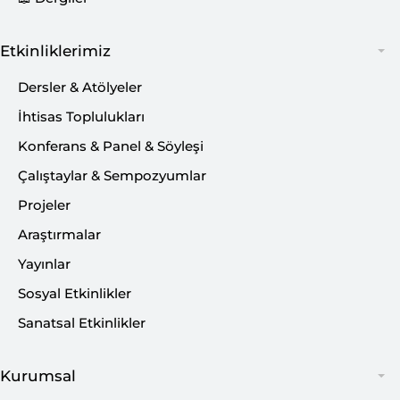
BİLSAM Konferanslar Serisi’nin 9.
haftasında Doç. Dr. Mehmet
Etkinliklerimiz
Özger hocamızı ağırladık.
Dersler & Atölyeler
İhtisas Toplulukları
Konferans & Panel & Söyleşi
Konuğumuza ve katılımcılara
Çalıştaylar & Sempozyumlar
teşekkür ederiz.
Projeler
Araştırmalar
Yayınlar
Sosyal Etkinlikler
Sanatsal Etkinlikler
Kurumsal