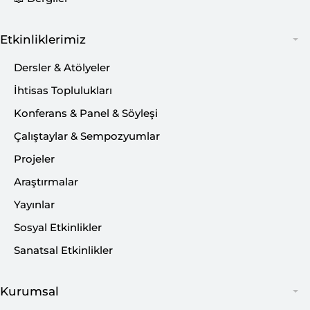
BİLSAM Güz Dönemi Konferanslar
Serisi'nde 12. hafta Prof. Dr. Mehmet
Etkinliklerimiz
Önal hocamızı ağırladık. “Malatya
Dersler & Atölyeler
Çevresinin Depremselliği” konusunu ele
aldığımız konferansa katılım gösteren
İhtisas Toplulukları
herkese teşekkür ederiz.
Konferans & Panel & Söyleşi
Çalıştaylar & Sempozyumlar
Projeler
Malatya Çevresinin Depremselliği
Araştırmalar
Yayınlar
Sosyal Etkinlikler
Sanatsal Etkinlikler
Kurumsal