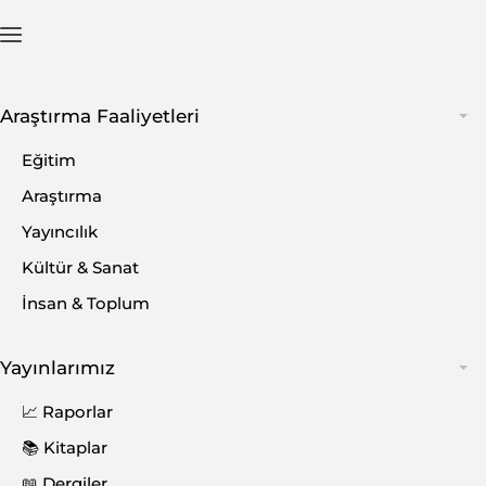
Ana Sayfa
İçerik
Araştırma Faaliyetleri
Eğitim
BİLSAM ve İl
Araştırma
Gıda ve
Hayvancılık
Yayıncılık
Kültür & Sanat
İnsan & Toplum
Yayınlarımız
Müdürlüğü’nün işbirliğinde düzenlenen Su
📈 Raporlar
Ürünleri Çalıştayı gerçekleştirildi.
📚 Kitaplar
📖 Dergiler