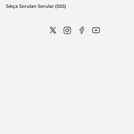
Dergi Yayıncılığı
Sıkça Sorulan Sorular (SSS)
Kültür & Sanat
Kültürel Faaliyetler
Sanatsal Faaliyetler
İnsan & Toplum
Empati Topluluğu
Malatya Platformu
Forum Malatya