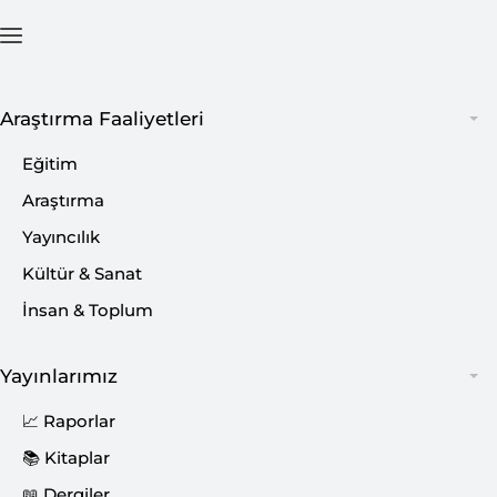
Ana Sayfa
İçerik
Araştırma Faaliyetleri
Eğitim
Araştırma
Yayıncılık
Bu İçeriği Paylaş:
Kültür & Sanat
İnsan & Toplum
Bu içerik Ferhat KUŞDOĞAN tarafından 28
Şubat 2026 tarihinde oluşturulmuştur.
Yayınlarımız
📈 Raporlar
📚 Kitaplar
📖 Dergiler