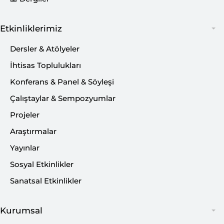
Etkinliklerimiz
İNSAN, BİLGİ, FARKINDALIK...
Dersler & Atölyeler
İhtisas Toplulukları
Konferans & Panel & Söyleşi
Eğitim
Çalıştaylar & Sempozyumlar
Projeler
Dersler & Seminerler
Araştırmalar
Atölye Çalışmaları
Yayınlar
İhtisas Toplulukları
Sosyal Etkinlikler
Girişimcilik Kampı
Sanatsal Etkinlikler
Öğrenci Sempozyumu
Kurumsal