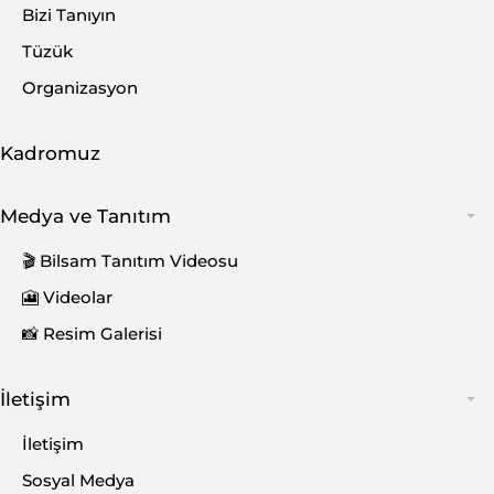
Araştırma
Bizi Tanıyın
Tüzük
Çalıştaylar
Organizasyon
Sempozyumlar
Kadromuz
Araştırmacı Kampı
Araştırma Raporları ve Analizler
Medya ve Tanıtım
Birey ve Toplum Dergisi
🎬 Bilsam Tanıtım Videosu
Projeler
🎦 Videolar
📸 Resim Galerisi
Yayıncılık
İletişim
Rapor Yayıncılığı
İletişim
Kitap Yayıncılığı
Sosyal Medya