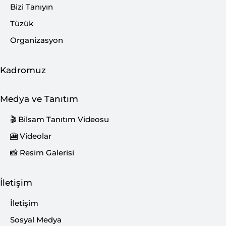
Bizi Tanıyın
Tüzük
Organizasyon
Kadromuz
Medya ve Tanıtım
🎬 Bilsam Tanıtım Videosu
Bahar Dönemi Etkili İletişim ve
🎦 Videolar
Diksiyon Atölyesi çalışmalarımız
📸 Resim Galerisi
başladı. Kendini doğru ifade etmenin,
etkili konuşmanın ve güçlü bir iletişim
İletişim
kurmanın önemini birlikte
İletişim
keşfedeceğimiz yeni bir döneme adım
attık.
Sosyal Medya