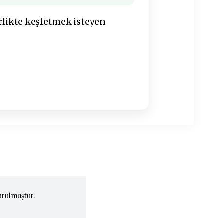
rlikte keşfetmek isteyen
urulmuştur.