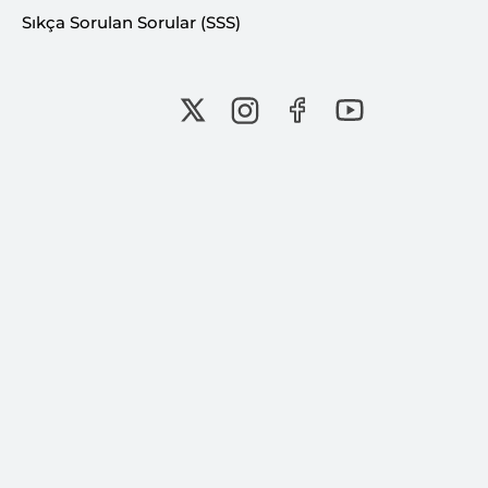
Sıkça Sorulan Sorular (SSS)
Bu İçeriği Paylaş:
Bu içerik Ferhat KUŞDOĞAN tarafından 04
Mayıs 2026 tarihinde oluşturulmuştur.
İNSAN, BİLGİ, FARKINDALIK...