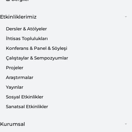
Etkinliklerimiz
Dersler & Atölyeler
İhtisas Toplulukları
Konferans & Panel & Söyleşi
Çalıştaylar & Sempozyumlar
Projeler
BİLSAM’dan “Postmodern
Araştırmalar
Dünyada Teoloji ve Din”
Yayınlar
Konferansı
Sosyal Etkinlikler
BİLSAM tarafından düzenlenen konferansta,
Sanatsal Etkinlikler
günümüz dünyasının önemli tartışma
başlıklarından biri olan
“Postmodern Dünyada
Kurumsal
Teoloji ve Din”
konusu ele alınacak. Programa, ilgili