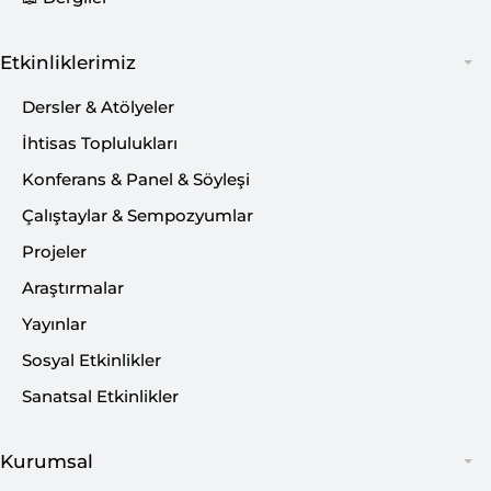
Etkinliklerimiz
Dersler & Atölyeler
BİLSAM Kurtuba Müzakere Topluluğu ile
İhtisas Toplulukları
bir araya gelerek samimi ve verimli bir
Konferans & Panel & Söyleşi
sohbet gerçekleştirdik. Programda,
Çalıştaylar & Sempozyumlar
Malatya’nın köklü tarihi, kültürel mirası
Projeler
ve Battalgazi ilçesinin şehir hafızasındaki
Araştırmalar
yeri ele alındı.
Yayınlar
Sosyal Etkinlikler
Sanatsal Etkinlikler
Malatya’nın ayak izini sürdüğünüzde; 7
bin yıllık Caferhöyük’ten, 5 bin yıllık
Kurumsal