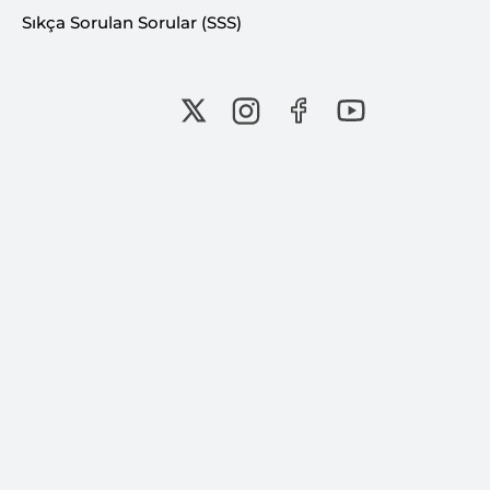
Sıkça Sorulan Sorular (SSS)
“Battalgazi; Malatya’nın
mazisini taşıyan, kültürel
hafızasını yaşatan ve geleceğe
aktaran önemli bir merkezdir.”
Kernek, Kanalboyu, Hürriyet Parkı ve
Pınarbaşı’nda düzenlenen Kayısı
Festivallerinin coşkusu;
çocukluğumuzun, mahalle kültürümüzün
ve ortak hatıralarımızın önemli bir