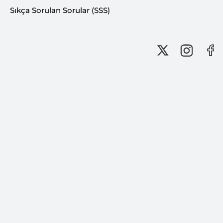
Sıkça Sorulan Sorular (SSS)
Türkü Gecesi
Değerli Üyemiz,