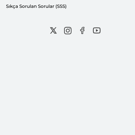
varoluşsal amaçlarını gerçekleştirmelerine en
Sıkça Sorulan Sorular (SSS)
çok hizmet edecek unsurların başında güzel,
anlamlı ve insani derinliği olan şehirler kurmak
gelecektir. Bir coğrafyada yaşayan insanlara ve
diğer canlılara yapılacak en büyük iyiliklerden
biri güzel şehirler kurmaktır. Elinizdeki çalışma
bu amaca mütevazı bir katkı amacıyla
hazırlanmıştır.
RAPORU AÇ
Bu İçeriği Paylaş: