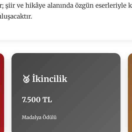
 şiir ve hikâye alanında özgün eserleriyle k
uluşacaktır.
🥈 İkincilik
7.500 TL
Madalya Ödülü