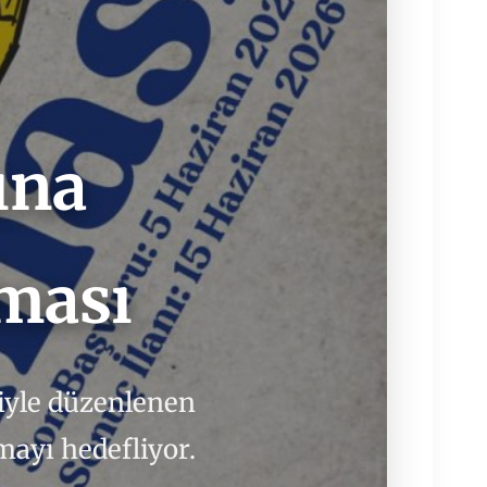
ına
şması
ğiyle düzenlenen
ayı hedefliyor.