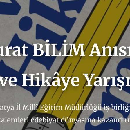
rat BİLİM Anıs
 ve Hikâye Yarı
ya İl Millî Eğitim Müdürlüğü iş birli
kalemleri edebiyat dünyasına kazandırm