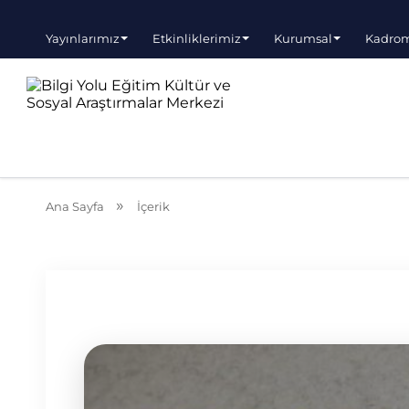
Yayınlarımız
Etkinliklerimiz
Kurumsal
Kadro
Ana Sayfa
İçerik