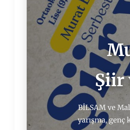
Mu
Şiir
BİLSAM ve Malat
yarışma, genç 